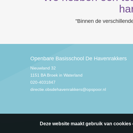
har
"Binnen de verschillen
Openbare Basisschool De Havenrakkers
Nieuwland 32
1151 BA Broek in Waterland
020-4031847
directie.obsdehavenrakkers@opspoor.nl
Deze website maakt gebruik van cookies 