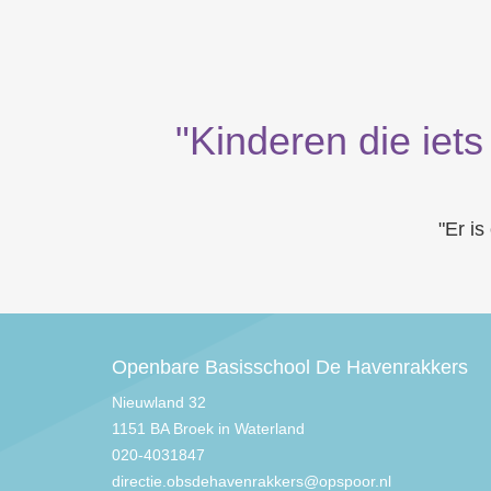
"Kinderen die iets
"Er is
Openbare Basisschool De Havenrakkers
Nieuwland 32
1151 BA Broek in Waterland
020-4031847
directie.obsdehavenrakkers@opspoor.nl