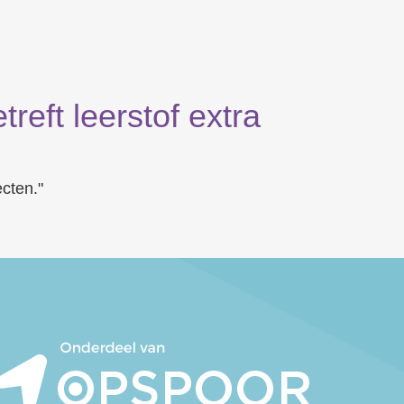
reft leerstof extra
ecten."