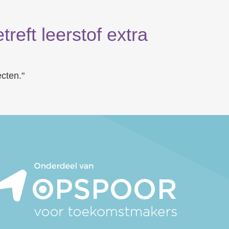
reft leerstof extra
ecten."