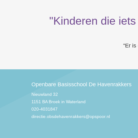
"Kinderen die iets
"Er is
Openbare Basisschool De Havenrakkers
Nieuwland 32
1151 BA Broek in Waterland
020-4031847
directie.obsdehavenrakkers@opspoor.nl